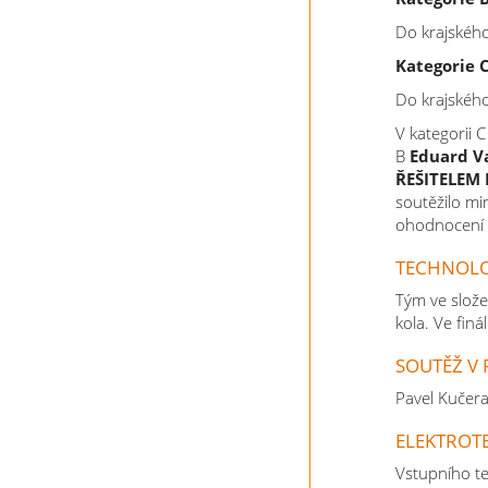
Do krajského
Kategorie 
Do krajského
V kategorii C
B
Eduard V
ŘEŠITELEM
soutěžilo m
ohodnocení v
​TECHNOL
Tým ve slože
kola. Ve fin
SOUTĚŽ V
Pavel Kučera
ELEKTROT
Vstupního te