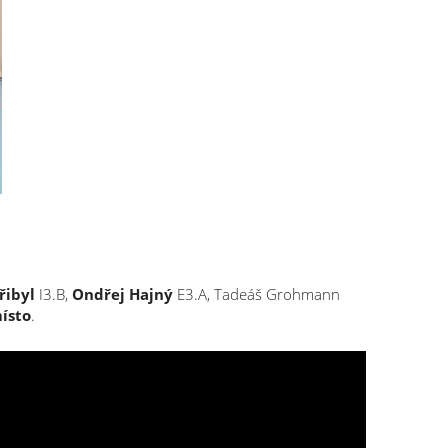
řibyl
I3.B,
Ondřej Hajný
E3.A, Tadeáš Grohmann
místo
.