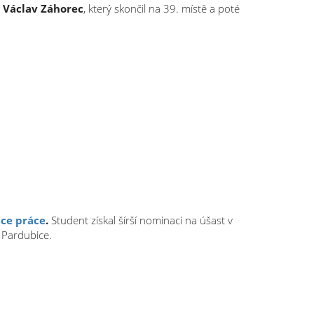
l
Václav Záhorec
, který skončil na 39. místě a poté
ace práce
.
Student získal šírší nominaci na úšast v
y Pardubice.