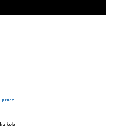
e práce
.
ího kola