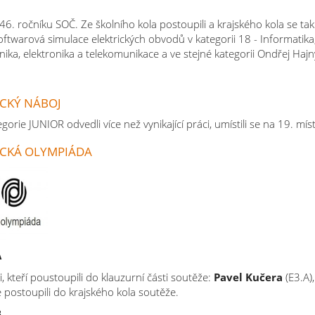
​46. ročníku SOČ. Ze školního kola postoupili a krajského kola se tak 
ftwarová simulace elektrických obvodů v kategorii 18 - Informatik
hnika, elektronika a telekomunikace a ve stejné kategorii Ondřej Ha
CKÝ NÁBOJ
gorie JUNIOR odvedli více než vynikající práci, umístili se na 19. mís
CKÁ OLYMPIÁDA
A
, kteří poustoupili do klauzurní části soutěže:
Pavel Kučera
(E3.A)
e postoupili do krajského kola soutěže.
B