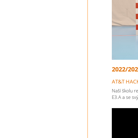
2022/20
AT&T HAC
​Naší školu r
E3.A a se sv