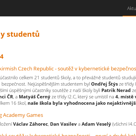
Aktu
y studentů
24
irmish Czech Republic - soutěž v kybernetické bezpečnos
účastnilo celkem 21 studentů školy, a to převážně studentů studují
á bezpečnost. Nejúspěšnějším studentem byl
Ondřej Štýs
ze třídy 
lšími úspěšnými účastníky soutěže z naší školy byli
Patrik Nerad
ze
mci ČR
, a
Matyáš Černý
ze třídy I2.C, který se umístil na
4. místě 
elkem 16 škol,
naše škola byla vyhodnocena jako nejaktivnější 
ng Academy Games
složení
Václav Záhorec
,
Dan Vasilev
a
Adam Veselý
(všichni I4.
ská soutěž v kybernetické bezpečnosti – první a druhé kol