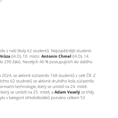
lo z naší školy 62 studentů. Nejúspěšnější studenti:
 Hrůza
(I4.D), 10. místo:
Antonín Chmel
(I4.D), 14.
ilo 299 žáků. Necelých 40 % postupujících do dalšího
2024, se aktivně zúčastnilo 168 studentů z celé ČR. Z
těchto 62 studnetů se aktivně druhého kola zúčastnilo
ormační technologie, který se umístil na 24. místě.
 který se umístil na 25. místě, a
Adam Veselý
ze třídy
bylo v kategorii středoškoláků pozváno celkem 53