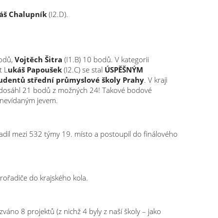
áš Chalupník
(I2.D).
bodů,
Vojtěch Šitra
(I1.B) 10 bodů. V kategorii
t L
ukáš Papoušek
(I2.C) se stal
ÚSPĚŠNÝM
tudentů střední průmyslové školy Prahy
. V kraji
š dosáhl 21 bodů z možných 24! Takové bodové
a nevídaným jevem.
adil mezi 532 týmy 19. místo a postoupil do finálového
krořadiče do krajského kola.
áno 8 projektů (z nichž 4 byly z naší školy – jako