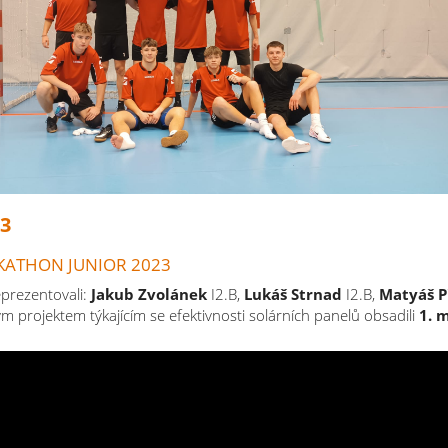
23
KATHON JUNIOR 2023
eprezentovali:
Jakub Zvolánek
I2.B,
Lukáš Strnad
I2.B,
Matyáš P
ým projektem týkajícím se efektivnosti solárních panelů obsadili
1. 