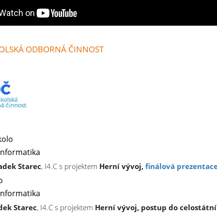
OLSKÁ ODBORNÁ ČINNOST
kolo
Informatika
adek Starec
, I4.C s projektem
Herní vývoj,
finálová prezentac
o
Informatika
dek Starec
, I4.C s projektem
Herní vývoj, postup do celostátn