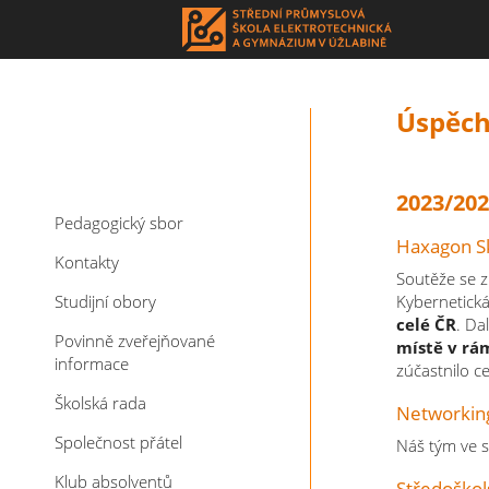
Úspěch
2023/20
Pedagogický sbor
Haxagon Sk
Kontakty
Soutěže se z
Studijní obory
Kybernetick
celé ČR
. Da
Povinně zveřejňované
místě v rá
informace
zúčastnilo c
Školská rada
Networki
Společnost přátel
Náš tým ve 
Klub absolventů
Středoškol