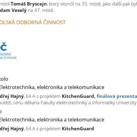
místil
Tomáš Bryscejn
, který skončil na 35. místě, jako další pak by
dam Veselý
na 47. místě.
OLSKÁ ODBORNÁ ČINNOST
kolo
Elektrotechnika, elektronika a telekomunikace
dřej Hajný
, E4.A s projektem
KitchenGuard,
finálová prezent
outěži, cenu děkana Fakulty elektrotechniky a informatiky Univerzit
o
Elektrotechnika, elektronika a telekomunikace
dřej Hajný
, E4.A s projektem
KitchenGuard