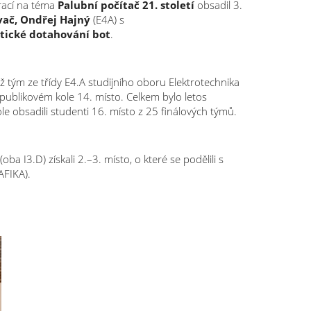
rací na téma
Palubní počítač 21. století
obsadil 3.
vač,
Ondřej Hajný
(E4A) s
tické dotahování bot
.
 tým ze třídy E4.A studijního oboru Elektrotechnika
republikovém kole 14. místo. Celkem bylo letos
e obsadili studenti 16. místo z 25 finálových týmů.
(oba I3.D) získali 2.–3. místo, o které se podělili s
FIKA).