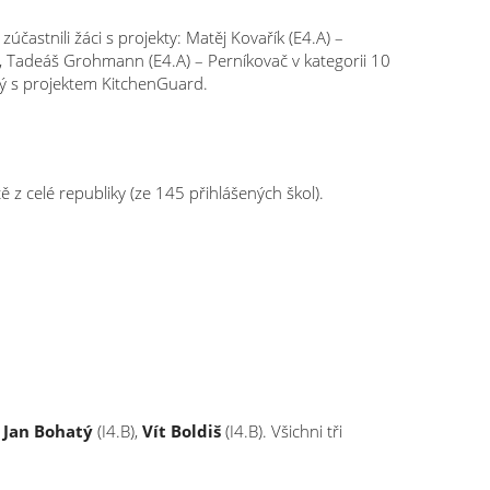
zúčastnili žáci s projekty: Matěj Kovařík (E4.A) –
a, Tadeáš Grohmann (E4.A) – Perníkovač v kategorii 10
jný s projektem KitchenGuard.
tě z celé republiky (ze 145 přihlášených škol).
,
Jan Bohatý
(I4.B),
Vít Boldiš
(I4.B). Všichni tři