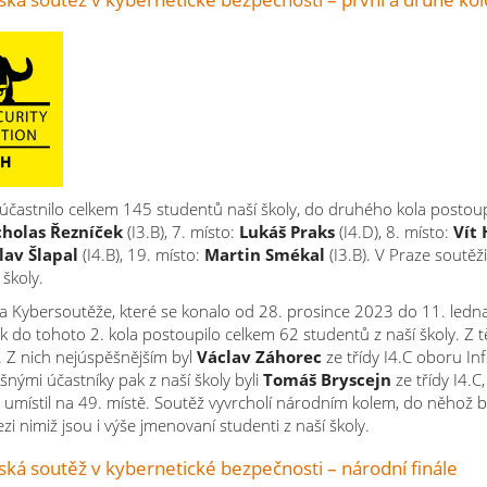
účastnilo celkem 145 studentů naší školy, do druhého kola postoupi
cholas Řezníček
(I3.B), 7. místo:
Lukáš Praks
(I4.D), 8. místo:
Vít
lav Šlapal
(I4.B), 19. místo:
Martin Smékal
(I3.B). V Praze soutěž
 školy.​
 Kybersoutěže, které se konalo od 28. prosince 2023 do 11. ledna 
ak do tohoto 2. kola postoupilo celkem 62 studentů z naší školy. Z 
 Z nich nejúspěšnějším byl
Václav Záhorec
ze třídy I4.C oboru Inf
šnými účastníky pak z naší školy byli
Tomáš Bryscejn
ze třídy I4.C,
se umístil na 49. místě. Soutěž vyvrcholí národním kolem, do něhož 
zi nimiž jsou i výše jmenovaní studenti z naší školy.
ská soutěž v kybernetické bezpečnosti – národní finále