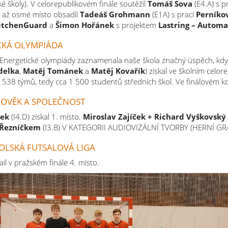
ké školy). V celorepublikovém finále soutěžil
Tomáš Sova
(E4.A) s p
é až osmé místo obsadil
Tadeáš Grohmann
(E1A) s prací
Perníko
itchenGuard
a
Šimon Hořánek
s projektem
Lastring – Automa
CKÁ OLYMPIÁDA
 Energetické olympiády zaznamenala naše škola značný úspěch, když
delka
,
Matěj Tománek
a
Matěj Kovařík
) získal ve školním celo
 538 týmů, tedy cca 1 500 studentů středních škol. Ve finálovém kol
LOVĚK A SPOLEČNOST
ček
(I4.D) získal 1. místo.
Miroslav Zajíček + Richard Vyškovský
 Řezníčkem
(I3.B) V KATEGORII AUDIOVIZÁLNÍ TVORBY (HERNÍ GRA
OLSKÁ FUTSALOVÁ LIGA
il v pražském finále 4. místo.