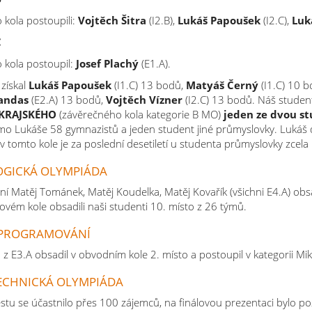
 kola postoupili:
Vojtěch Šitra
(I2.B),
Lukáš Papoušek
(I2.C),
Luk
C
 kola postoupil:
Josef Plachý
(E1.A).
 získal
Lukáš Papoušek
(I1.C) 13 bodů,
Matyáš Černý
(I1.C) 10 
andas
(E2.A) 13 bodů,
Vojtěch Vízner
(I2.C) 13 bodů. Náš studen
 KRAJSKÉHO
(závěrečného kola kategorie B MO)
jeden ze dvou s
imo Lukáše 58 gymnazistů a jeden student jiné průmyslovky. Luká
 tomto kole je za poslední desetiletí u studenta průmyslovky zcel
OGICKÁ OLYMPIÁDA
ní Matěj Tománek, Matěj Koudelka, Matěj Kovařík (všichni E4.A) obs
álovém kole obsadili naši studenti 10. místo z 26 týmů.
 PROGRAMOVÁNÍ
 z E3.A obsadil v obvodním kole 2. místo a postoupil v kategorii Mi
ECHNICKÁ OLYMPIÁDA
stu se účastnilo přes 100 zájemců, na finálovou prezentaci bylo pozv