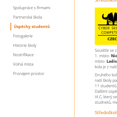
Spolupráce s firmami
Partnerská škola
Úspěchy studentů
Fotogalerie
Historie školy
Soutěže se z
Nostrifikace
1. místo:
Ni
místo:
Ladis
Volná místa
kola je z naší
Pronájem prostor
Druhého kola
naší školy p
11 studentů.
Dalšími úspě
I4.C, který 
studnetů, me
Středoškol