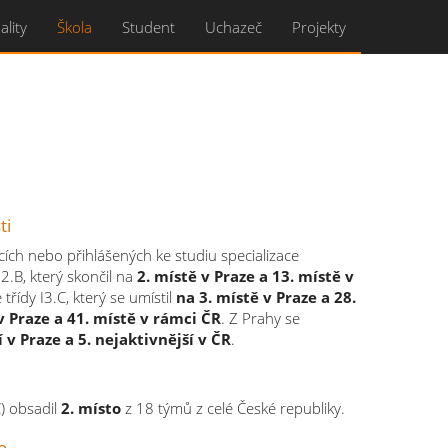
ality
Škola
Student
Uchazeč
Projekty
ti
cích nebo přihlášených ke studiu specializace
I2.B, který skončil na
2. místě v Praze a 13. místě v
 třídy I3.C, který se umístil
na 3. místě v Praze a 28.
v Praze a 41. místě v rámci ČR
. Z Prahy se
v Praze a 5. nejaktivnější v ČR
.
C) obsadil
2. místo
z 18 týmů z celé České republiky.
o