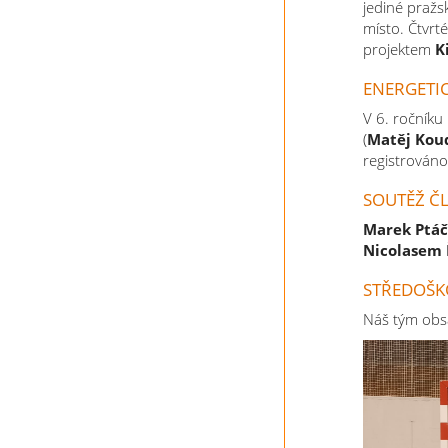
jediné pražs
místo. Čtvrt
projektem
K
ENERGETI
V 6. ročníku
(
Matěj Kou
registrováno
SOUTĚŽ Č
Marek Ptá
Nicolasem
STŘEDOŠK
Náš tým obsa