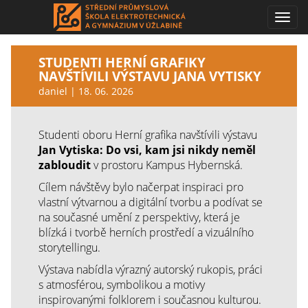
Toggl
navig
STUDENTI HERNÍ GRAFIKY
NAVŠTÍVILI VÝSTAVU JANA VYTISKY
daniel | 18. 06. 2026
Studenti oboru Herní grafika navštívili výstavu
Jan Vytiska: Do vsi, kam jsi nikdy neměl
zabloudit
v prostoru
Kampus Hybernská
.
Cílem návštěvy bylo načerpat inspiraci pro
vlastní výtvarnou a digitální tvorbu a podívat se
na současné umění z perspektivy, která je
blízká i tvorbě herních prostředí a vizuálního
storytellingu.
Výstava nabídla výrazný autorský rukopis, práci
s atmosférou, symbolikou a motivy
inspirovanými folklorem i současnou kulturou.