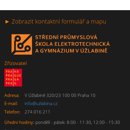
► Zobrazit kontaktní formulář a mapu
Zřizovatel
Adresa:
V Úžlabině 320/23 100 00 Praha 10
E-mail:
info@uzlabina.cz
Telefon:
274 016 211
Úřední hodiny:
pondělí - pátek: 8:00 - 11:30, 12:00 - 15:30