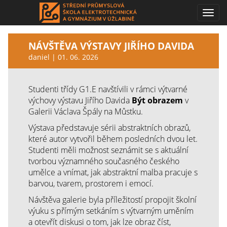
Toggl
navig
NÁVŠTĚVA VÝSTAVY JIŘÍHO DAVIDA
daniel | 01. 06. 2026
Studenti třídy G1.E navštívili v rámci výtvarné
výchovy výstavu Jiřího Davida
Být obrazem
v
Galerii Václava Špály na Můstku.
Výstava představuje sérii abstraktních obrazů,
které autor vytvořil během posledních dvou let.
Studenti měli možnost seznámit se s aktuální
tvorbou významného současného českého
umělce a vnímat, jak abstraktní malba pracuje s
barvou, tvarem, prostorem i emocí.
Návštěva galerie byla příležitostí propojit školní
výuku s přímým setkáním s výtvarným uměním
a otevřít diskusi o tom, jak lze obraz číst,