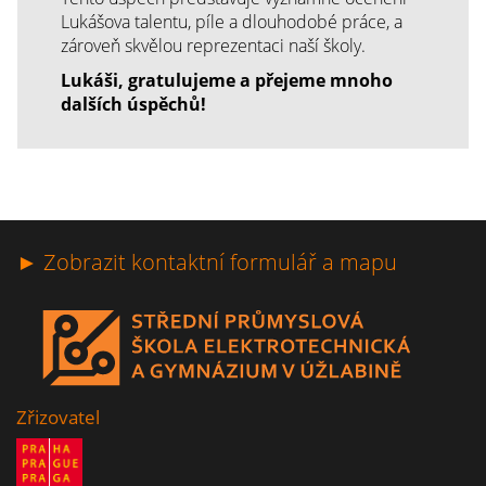
Lukášova talentu, píle a dlouhodobé práce, a
zároveň skvělou reprezentaci naší školy.
Lukáši, gratulujeme a přejeme mnoho
dalších úspěchů!
► Zobrazit kontaktní formulář a mapu
Zřizovatel