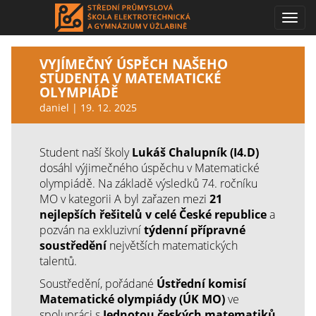
Toggl
navig
VYJÍMEČNÝ ÚSPĚCH NAŠEHO
STUDENTA V MATEMATICKÉ
OLYMPIÁDĚ
daniel | 19. 12. 2025
Student naší školy
Lukáš Chalupník (I4.D)
dosáhl výjimečného úspěchu v Matematické
olympiádě. Na základě výsledků 74. ročníku
MO v kategorii A byl zařazen mezi
21
nejlepších řešitelů v celé České republice
a
pozván na exkluzivní
týdenní přípravné
soustředění
největších matematických
talentů.
Soustředění, pořádané
Ústřední komisí
Matematické olympiády (ÚK MO)
ve
spolupráci s
Jednotou českých matematiků