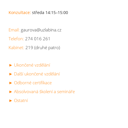
Konzultace:
středa 14:15–15:00
Email:
gaurova@uzlabina.cz
Telefon:
274 016 261
Kabinet:
219 (druhé patro)
► Ukončené vzdělání
► Další ukončené vzdělání
► Odborné certifikace
► Absolvovaná školení a semináře
► Ostatní