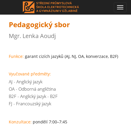
Toggl
navig
Pedagogický sbor
Mgr. Lenka Aoudj
Funkce:
garant cizích jazyků (AJ, NJ, OA, konverzace, B2F)
Vyučované předměty:
AJ - Anglický jazyk
OA - Odborná angličtina
B2F - Anglický jazyk - B2F
FJ - Francouzský jazyk
Konzultace:
pondělí 7:00–7:45